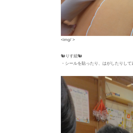
<img/ >
🐿️りす組🐿️
・シールを貼ったり、はがしたりして